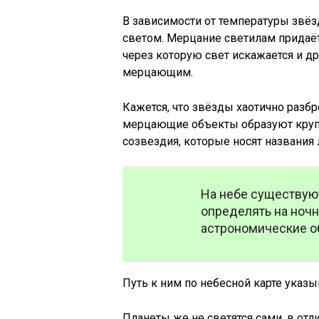
В зависимости от температуры звё
светом. Мерцание светилам придаё
через которую свет искажается и д
мерцающим.
Кажется, что звёзды хаотично разбр
мерцающие объекты образуют круп
созвездия, которые носят названия
На небе существую
определять на ноч
астрономические о
Путь к ним по небесной карте указ
Планеты же не светятся сами, в отл