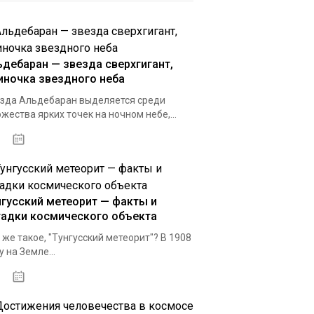
ьдебаран — звезда сверхгигант,
иночка звездного неба
зда Альдебаран выделяется среди
жества ярких точек на ночном небе,...
нгусский метеорит — факты и
гадки космического объекта
 же такое, "Тунгусский метеорит"? В 1908
у на Земле...