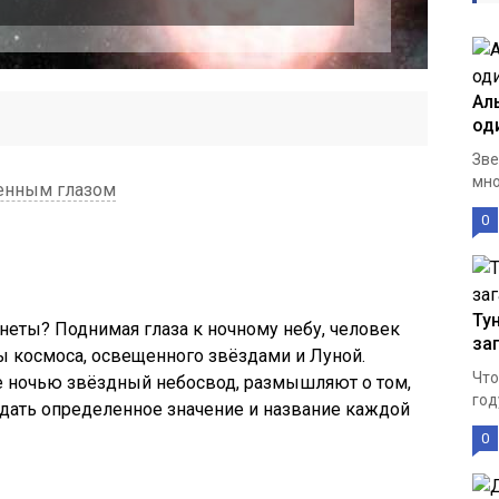
Ал
од
Зве
мно
енным глазом
0
Ту
анеты? Поднимая глаза к ночному небу, человек
за
ы космоса, освещенного звёздами и Луной.
Что
 ночью звёздный небосвод, размышляют о том,
год
дать определенное значение и название каждой
0