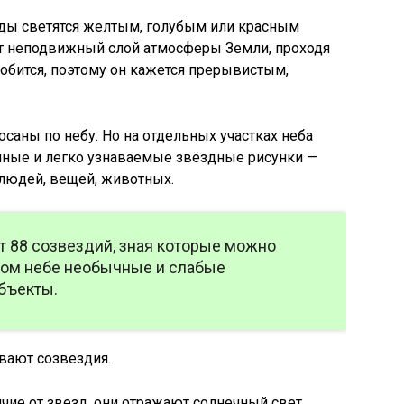
зды светятся желтым, голубым или красным
т неподвижный слой атмосферы Земли, проходя
робится, поэтому он кажется прерывистым,
осаны по небу. Но на отдельных участках неба
ные и легко узнаваемые звёздные рисунки —
 людей, вещей, животных.
т 88 созвездий, зная которые можно
ном небе необычные и слабые
бъекты.
ывают созвездия.
ичие от звезд, они отражают солнечный свет