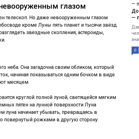
 невооруженным глазом
До
жен телескоп. Но даже невооруженным глазом
— 
ебосводе кроме Луны пять планет и тысячи звёзд.
Дав
разглядеть звёздные скопления, астероиды,
чел
ки.
зна
0
го неба. Она загадочна своим обликом, который
ток, начиная показываться одним бочком в виде
ают месяцем.
новится круглой полной луной, светящейся мягким
тёмных пятен на лунной поверхности Луна
ем луна начинает убывать, превращаясь в
но повернутый рожками в другую сторону.