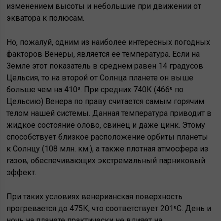
изменением высоты и небольшие при движении от
экватора к полюсам.
Но, пожалуй, одним из наиболее интересных погодных
факторов Венеры, является ее температура. Если на
Земле этот показатель в среднем равен 14 градусов
Цельсия, то на второй от Солнца планете он выше
больше чем на 410⁰. При средних 740К (466⁰ по
Цельсию) Венера по праву считается самым горячим
телом нашей системы. Данная температура приводит в
жидкое состояние олово, свинец и даже цинк. Этому
способствует близкое расположение орбиты планеты
к Солнцу (108 млн. км.), а также плотная атмосфера из
газов, обеспечивающих экстремальный парниковый
эффект.
При таких условиях венерианская поверхность
прогревается до 475К, что соответствует 201⁰С. День и
ночь на планете практически не влияет на