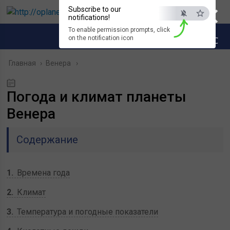
×
Subscribe to our
notifications!
To enable permission prompts, click
on the notification icon
ESC
Главная
›
Венера
Погода и климат планеты
Венера
Содержание
1
Времена года
2
Климат
3
Температура и погодные показатели