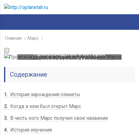
Главная
›
Марс
Происхождение и история
исследований Марса
Содержание
1
История зарождения планеты
2
Когда и кем был открыт Марс
3
В честь кого Марс получил свое название
4
История изучения