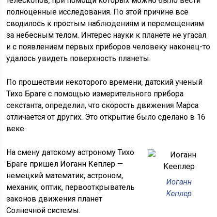
телескопов, при помощи которых можно было вести
полноценные исследования. По этой причине все
сводилось к простым наблюдениям и перемещениям
за небесным телом. Интерес науки к планете не угасал
и с появлением первых приборов человеку наконец-то
удалось увидеть поверхность планеты.
По прошествии некоторого времени, датский ученый
Тихо Браге с помощью измерительного прибора
секстанта, определил, что скорость движения Марса
отличается от других. Это открытие было сделано в 16
веке.
На смену датскому астроному Тихо
Браге пришел Иоганн Кеплер —
немецкий математик, астроном,
Иоганн
механик, оптик, первооткрыватель
Кеплер
законов движения планет
Солнечной системы.